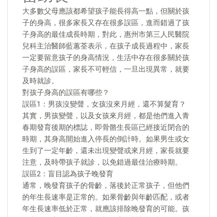
大多數父母應該都希望孩子能長得高一點，但關於孩
子的身高，很多家長又存在很多誤區，進而錯過了孩
子身高的最佳成長時期，對此，惠州市第三人民醫院
兒科主治醫師藍蕙荃表示，在孩子成長過程中，家長
一定要留意孩子的身高情況，生活中存在很多關於孩
子身高的誤區，家長不可輕信，一旦出現異常，就要
及時就診。
對孩子身高的誤區有哪些？
誤區1：男孩沒變聲，女孩沒來月經，還不算髮育？
其實，男孩變聲，以及女孩來月經，都是他們進入青
春期發育後期的標誌，即骨骼生長區已經接近閉合的
時期，其身高開始進入停長的倒計時。如果男生或女
生到了一定年齡，還未出現變聲或來月經，家長就要
注意，及時帶孩子就診，以免錯過最佳治療時期。
誤區2：盲目認為孩子晚發育
通常，晚發育孩子的骨齡，落後於正常孩子，但他們
的年生長速率是正常的。如果骨齡與年齡匹配，或者
年生長速率低於正常，就應該排除晚發育的可能。孩