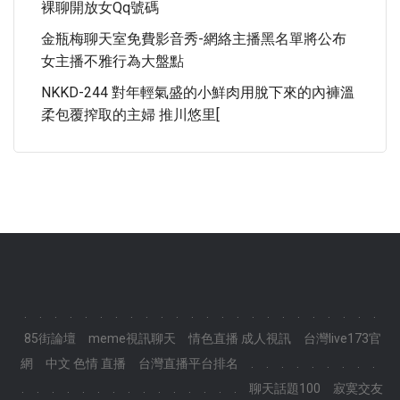
裸聊開放女qq號碼
金瓶梅聊天室免費影音秀-網絡主播黑名單將公布
女主播不雅行為大盤點
NKKD-244 對年輕氣盛的小鮮肉用脫下來的內褲溫
柔包覆搾取的主婦 推川悠里[
.
.
.
.
.
.
.
.
.
.
.
.
.
.
.
.
.
.
.
.
.
.
.
.
85街論壇
meme視訊聊天
情色直播 成人視訊
台灣live173官
網
中文 色情 直播
台灣直播平台排名
.
.
.
.
.
.
.
.
.
.
.
.
.
.
.
.
.
.
.
.
.
.
.
.
聊天話題100
寂寞交友