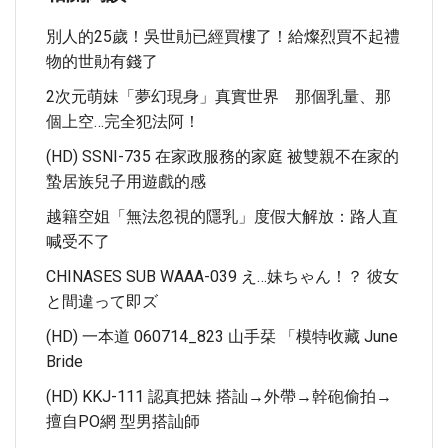
別人的25歲！吳世勛已經買樓了！給燦烈買不起禮
物的世勛有錢了
2次元萌妹「夢幻現身」真實世界 那個乳量、那
個上空…完全犯法阿！
(HD) SSNI-735 在家政服務的家庭 被雙親不在家的
蟄居族兒子用遊戲的感
越籍空姐「無法忽視的隱乳」度假大解放：路人直
喊受不了
CHINASES SUB WAAA-039 え…妹ちゃん！？ 彼女
と間違って即ズ
(HD) 一本道 060714_823 山手栞 「模特收藏 June
Bride
(HD) KKJ-111 認真把妹 搭訕→外帶→幹砲偷拍→
擅自PO網 型男搭訕師