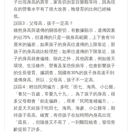
子出現身高的異常，家長切勿盲目樂觀等待，因為現
在的營養水平有了很大改善，晚發育的比例已經極
低。
誤區3：父母高，孩子一定高？
雖然身高與遺傳的關係密切，有數據顯示，遺傳因素
約佔70%，但遺傳的只是一個身高範圍，上下會有10
厘米的偏差，如果孩子的身高往遺傳的上限靠近，那
孩子的身高就比較理想；如果往遺傳的下限靠近，孩
子的身高就會偏矮。除此之外，其他因素，例如後天
環境、生活條件、營養及某些疾病等，也會影響孩子
的生長發育。據調查，我國有30%的孩子身高達不到
遺傳身高。所以，父母高，孩子不一定高。
誤區4：輕信民間偏方，多吃「田七、海馬、小公雞」
「養兒一百歲，常憂九十九」。為了孩子的身高，很
多父母都會「劍走偏鋒」，尋來「民間進補偏方」，
於是天天給孩子吃田七、海馬、海參、小公雞等，期
待孩子長高。確實，有些孩子在短時間內身高出現
「躥長」，但隨後又不長了，一到醫院檢查，發現骨
齡提前了許多。