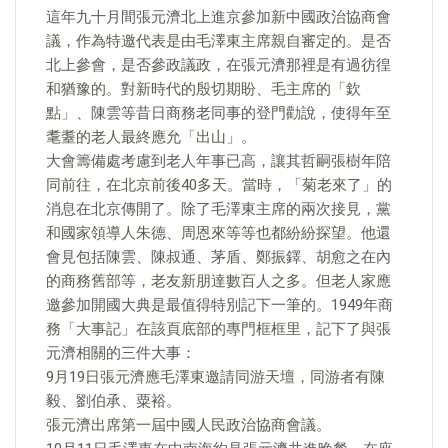
這年九十月間張元濟北上進京參加新中國政治協商會
議，作為特邀代表是由毛澤東主席親自審定的。是否
北上參會，是否參政議政，在張元濟那裡是有過彷徨
和猶豫的。對新時代的殷切期盼、毛主席的「欽
點」、陳雲等昔日商務老同事的登門勸說，使得年至
耄耋的老人最終應允「出山」。
大會籌備處考慮到老人年事已高，讓其哲嗣張樹年陪
同前往，在北京前後40多天。當時，「菊老來了」的
消息在北京傳開了。除了毛澤東主席的兩次接見，黨
和國家領導人朱德、周恩來等等也都紛紛探望。他還
會見包括陳雲、陳叔通、茅盾、鄭振鐸、胡愈之在內
的商務舊部等，老友新朋達數百人之多。但老人家應
邀參加開國大典是最值得特別記下一筆的。1949年商
務「大事記」在該頁底部的專門框框里，記下了與張
元濟相關的三件大事：
9月19日張元濟應毛澤東邀請同游天壇，同游者有陳
毅、劉伯承、粟裕。
張元濟出席第一屆中國人民政治協商會議。