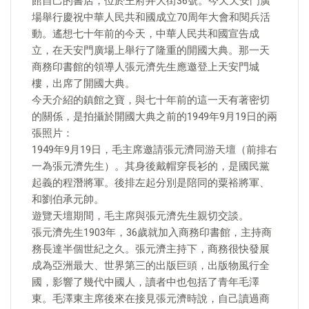
館自己的書店，位於王府井大街36號。今天天安門廣
場舉行慶祝中華人民共和國成立70周年大會和閱兵活
動。遙想七十年前的今天，中華人民共和國宣告成
立，在天安門廣場上舉行了隆重的開國大典。那一天
商務印書館的領導人張元濟先生應邀登上天安門城
樓，出席了開國大典。
今天介紹的鎮館之寶，與七十年前的這一天有著密切
的關係，是拍攝於開國大典之前的1949年9月19日的兩
張照片：
1949年9月19日，毛主席邀請張元濟同游天壇（前排右
一為張元濟先生）。其身後戴帽穿長衫的，是國民黨
起義的程潛將軍。後排左起分別是陪同的粟裕將軍、
和劉伯承元帥。
遊覽天壇期間，毛主席與張元濟先生親切交談。
張元濟先生1903年，36歲就加入商務印書館，主持商
務長達半個世紀之久。張元濟主持下，商務很快發展
成為亞洲最大、世界第三的出版巨頭，出版物風行全
國，影響了幾代中國人，讀者中也包括了青年毛澤
東。毛澤東主席後來在接見張元濟時說，自己讀過商