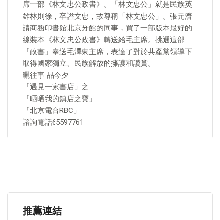
席一部《林文忠公政書》。「林文忠公」就是民族英
雄林則徐，卒謚文忠，故尊稱「林文忠公」。張元濟
請商務印書館北京分館的同事，買了一部版本最好的
線裝本《林文忠公政書》轉送給毛主席。挑選這部
「政書」奉送毛澤東主席，表達了對於共產黨領導下
取得國家獨立、民族解放的擁護和讚賞。
曬往事 品今夕
「遇見一家書店」之
「晒晒我的鎮店之寶」
「北京電台RBC」
諮詢電話65597761
推薦連結