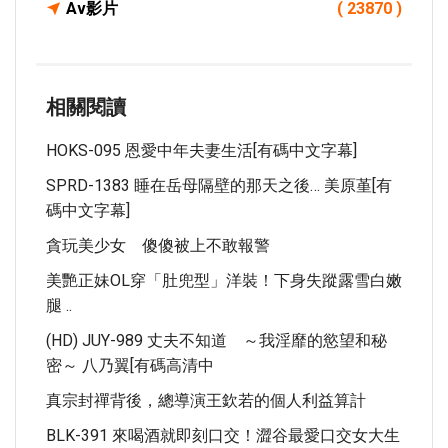
Av影片
( 23870 )
相關閱讀
HOKS-095 恩愛中年夫妻生活[有碼中文字幕]
SPRD-1383 睡在岳母隔壁的那天之後… 美原堇[有
碼中文字幕]
貪玩美少女 傻傻被上不敢報警
美艷正妹OL穿「肚兜型」洋裝！下身失蹤露雪白嫩
腿 ..
(HD) JUY-989 丈夫不知道 ～我淫靡的慾望和秘
密～ 八乃翼[有碼高清中
真宗封禪背後，總導演王欽若的個人利益算計
BLK-391 來喝酒就即刻口交！澀谷最愛口交女大生