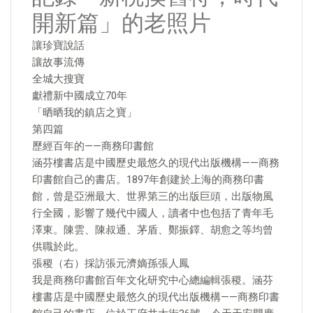
開新篇」的老照片
讓珍寶說話
讓故事流傳
全城大搜寶
獻禮新中國成立70年
「晒晒我的鎮店之寶」
第四篇
歷經百年的——商務印書館
涵芬樓書店是中國歷史最悠久的現代出版機構——商務
印書館自己的書店。1897年創建於上海的商務印書
館，曾是亞洲最大、世界第三的出版巨頭，出版物風
行全國，影響了幾代中國人，讀者中也包括了青年毛
澤東。陳雲、陳叔通、茅盾、鄭振鐸、胡愈之等均曾
供職於此。
張稷（右）採訪張元濟嫡孫張人鳳
我是商務印書館百年文化研究中心總編輯張稷。涵芬
樓書店是中國歷史最悠久的現代出版機構——商務印書