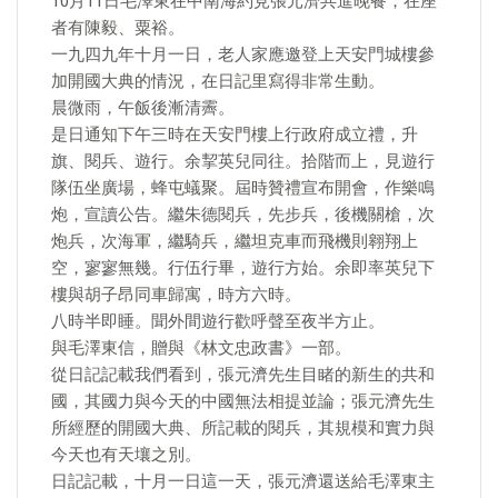
10月11日毛澤東在中南海約見張元濟共進晚餐，在座
者有陳毅、粟裕。
一九四九年十月一日，老人家應邀登上天安門城樓參
加開國大典的情況，在日記里寫得非常生動。
晨微雨，午飯後漸清霽。
是日通知下午三時在天安門樓上行政府成立禮，升
旗、閱兵、遊行。余挈英兒同往。拾階而上，見遊行
隊伍坐廣場，蜂屯蟻聚。屆時贊禮宣布開會，作樂鳴
炮，宣讀公告。繼朱德閱兵，先步兵，後機關槍，次
炮兵，次海軍，繼騎兵，繼坦克車而飛機則翱翔上
空，寥寥無幾。行伍行畢，遊行方始。余即率英兒下
樓與胡子昂同車歸寓，時方六時。
八時半即睡。聞外間遊行歡呼聲至夜半方止。
與毛澤東信，贈與《林文忠政書》一部。
從日記記載我們看到，張元濟先生目睹的新生的共和
國，其國力與今天的中國無法相提並論；張元濟先生
所經歷的開國大典、所記載的閱兵，其規模和實力與
今天也有天壤之別。
日記記載，十月一日這一天，張元濟還送給毛澤東主