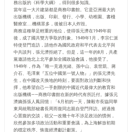
務出版的《科學大綱》，得到很多知識。
當年這一大片建築都是商務印書館。它是亞洲最大的
出版機構，出版、印刷、發行、小學、幼稚園、書棧
醫療室……機構眾多，後被日本人炸毀。
商務這種舉足輕重的地位，使得張元濟在1949年前
後，成了國共雙方爭取的對象。1949年1月，李宗仁派
特使登門造訪，請他作為國民政府和平代表去北平與
中共談判，張元濟拒絕了。但是，這一年的8月，共產
黨邀請他北上北平參加全國政協會議，他接受了。
1949年，作為「唯一見過光緒、孫中山、袁世凱、蔣
介石、毛澤東『五位中國第一號人物』」的張元濟先
生，在中國改天換地的時刻，要面對政治判斷和抉
擇，他希望自己一手創辦的中國近代最偉大的教育和
出版機構——商務印書館在新的時代有所託付。據張元
濟嫡孫張人鳳回憶：「6月初的一天，陳毅市長協同華
東局統戰部秘書長周而復同志親自登門拜訪。經過推
心置腹的交談，祖父一改幾十年不涉足政治的慣例，
欣然參加多項政治活動和重要會議，為上海解放初期
的穩定秩序、恢復經濟獻計獻策。」