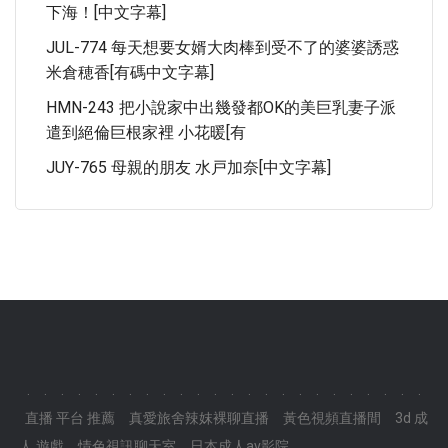
下海！[中文字幕]
JUL-774 每天想要女婿大肉棒到受不了的婆婆誘惑
米倉穂香[有碼中文字幕]
HMN-243 把小說家中出幾發都OK的美巨乳妻子派
遣到絕倫巨根家裡 小花暖[有
JUY-765 母親的朋友 水戸加奈[中文字幕]
.
.
.
.
.
.
.
.
.
.
.
.
.
.
.
.
.
.
.
.
.
.
.
.
直播 平台 推薦
真愛旅舍辣妺裸聊直播
黃色視頻直播間
3d 成
人 遊戲
情色視訊聊天室
日本成人av影院
.
.
.
.
.
.
.
.