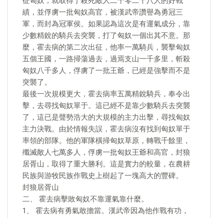
征匈奴，就取得了殺死敵人二千零二十八人的好戰
績，並俘虜一批匈奴高官，被漢武帝讚譽為勇冠三
軍，而封為冠軍侯。如果認為這次是有運氣成分，靠
少數精銳的騎兵去突襲，打了匈奴一個出其不意。那
麼，霍去病的第二次出征，他率一萬騎兵，襲擊匈奴
五個王國，一路掃蕩過去，過焉支山一千多里，斬殺
匈奴八千多人，俘虜了一批王爺，已經是強擊而不是
突襲了。
最後一次規模更大，霍去病率五萬精銳騎兵，奉令出
擊，去尋找匈奴單于。這已經不是靠少數騎兵去突襲
了，這已是聲勢浩大的大規模的主力出擊，尋找匈奴
主力決戰。由於情報失誤，霍去病沒有找到匈奴單于
率領的部隊。他的軍隊橫掃匈奴草原，轉戰千餘里，
殲滅敵人七萬多人，俘虜一批匈奴王爺和高官，封狼
居胥山，取得了重大勝利。這是實力的較量，在農耕
民族與游牧民族作戰史上樹起了一塊高大的豐碑。
封狼居胥山
二、 霍去病擊敗匈奴不靠運氣靠什麼。
1、 霍去病有勇氣敢擔當。漢武帝因為他作戰有功，