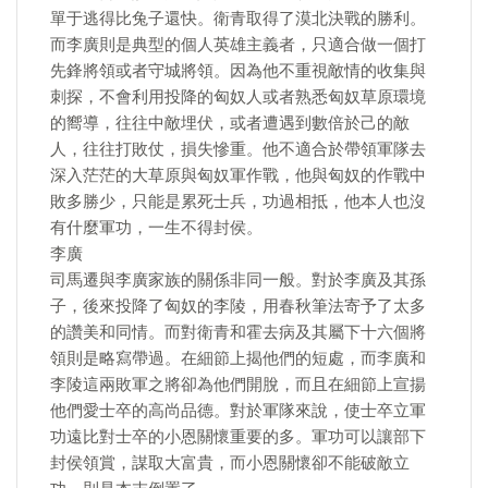
單于逃得比兔子還快。衛青取得了漠北決戰的勝利。
而李廣則是典型的個人英雄主義者，只適合做一個打
先鋒將領或者守城將領。因為他不重視敵情的收集與
刺探，不會利用投降的匈奴人或者熟悉匈奴草原環境
的嚮導，往往中敵埋伏，或者遭遇到數倍於己的敵
人，往往打敗仗，損失慘重。他不適合於帶領軍隊去
深入茫茫的大草原與匈奴軍作戰，他與匈奴的作戰中
敗多勝少，只能是累死士兵，功過相抵，他本人也沒
有什麼軍功，一生不得封侯。
李廣
司馬遷與李廣家族的關係非同一般。對於李廣及其孫
子，後來投降了匈奴的李陵，用春秋筆法寄予了太多
的讚美和同情。而對衛青和霍去病及其屬下十六個將
領則是略寫帶過。在細節上揭他們的短處，而李廣和
李陵這兩敗軍之將卻為他們開脫，而且在細節上宣揚
他們愛士卒的高尚品德。對於軍隊來說，使士卒立軍
功遠比對士卒的小恩關懷重要的多。軍功可以讓部下
封侯領賞，謀取大富貴，而小恩關懷卻不能破敵立