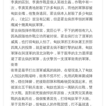
李廣的區別。李廣作戰是個人英雄主義，作戰中有一
次，李廣英勇地射殺了許多匈奴兵，而他的軍隊卻被
匈奴全殲，他隻身逃回。霍去病本人射殺了多少匈奴
兵，《史記》並沒有記載，但是霍去病所率領的軍團
殲滅十幾萬匈奴軍隊。
霍去病指揮作戰得當，賞罰公平，手下的將領有六人
因為跟隨他作戰立功而被封侯。霍去病打出了漢軍的
威風，也打得匈奴人怕了。匈奴渾邪王和休屠王所部
四萬人的投降，就是被霍去病不斷打擊的結果。匈奴
軍隊在與漢軍的漠北決戰中，單于親率的主力選擇迴
避了霍去病的軍隊，去伏擊另一支漢軍衛青的軍隊。
衛青
衛青是最早打出漢軍威風的統帥。在發現進入了匈奴
人預設的戰場時，衛青不慌不忙，先用武剛車圍成陣
勢，穩住陣腳，把後勤部隊和戰略物質保護起來。然
後派出五千騎兵進攻，匈奴也派出一萬騎兵出戰，雙
方大戰。面對前兇狠彪悍的草原狼，大漢男兒英勇敢
戰的血氣尚在，個個奮勇當先，打得匈奴單于大敗。
單于見勢不妙，按匈奴人的作戰習慣，打不贏就逃，