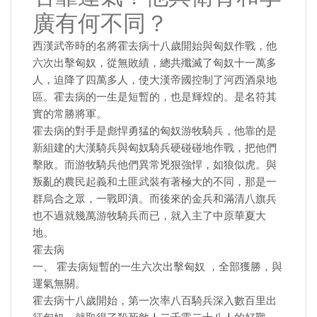
廣有何不同？
西漢武帝時的名將霍去病十八歲開始與匈奴作戰，他
六次出擊匈奴，從無敗績，總共殲滅了匈奴十一萬多
人，迫降了四萬多人，使大漢帝國控制了河西酒泉地
區。霍去病的一生是短暫的，也是輝煌的。是名符其
實的常勝將軍。
霍去病的對手是彪悍勇猛的匈奴游牧騎兵，他靠的是
新組建的大漢騎兵與匈奴騎兵硬碰碰地作戰，把他們
擊敗。而游牧騎兵他們異常兇狠強悍，如狼似虎。與
叛亂的農民起義和土匪武裝有著極大的不同，那是一
群烏合之眾，一戰即潰。而後來的金兵和滿清八旗兵
也不過就幾萬游牧騎兵而已，就入主了中原華夏大
地。
霍去病
一、 霍去病短暫的一生六次出擊匈奴 ，全部獲勝，與
運氣無關。
霍去病十八歲開始，第一次率八百騎兵深入數百里出