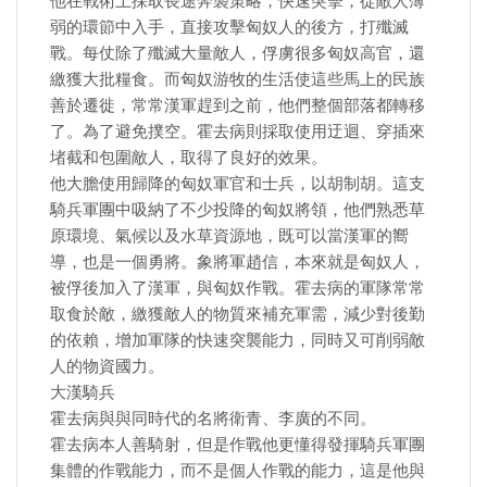
他在戰術上採取長途奔襲策略，快速突擊，從敵人薄
弱的環節中入手，直接攻擊匈奴人的後方，打殲滅
戰。每仗除了殲滅大量敵人，俘虜很多匈奴高官，還
繳獲大批糧食。而匈奴游牧的生活使這些馬上的民族
善於遷徙，常常漢軍趕到之前，他們整個部落都轉移
了。為了避免撲空。霍去病則採取使用迂迴、穿插來
堵截和包圍敵人，取得了良好的效果。
他大膽使用歸降的匈奴軍官和士兵，以胡制胡。這支
騎兵軍團中吸納了不少投降的匈奴將領，他們熟悉草
原環境、氣候以及水草資源地，既可以當漢軍的嚮
導，也是一個勇將。象將軍趙信，本來就是匈奴人，
被俘後加入了漢軍，與匈奴作戰。霍去病的軍隊常常
取食於敵，繳獲敵人的物質來補充軍需，減少對後勤
的依賴，增加軍隊的快速突襲能力，同時又可削弱敵
人的物資國力。
大漢騎兵
霍去病與與同時代的名將衛青、李廣的不同。
霍去病本人善騎射，但是作戰他更懂得發揮騎兵軍團
集體的作戰能力，而不是個人作戰的能力，這是他與