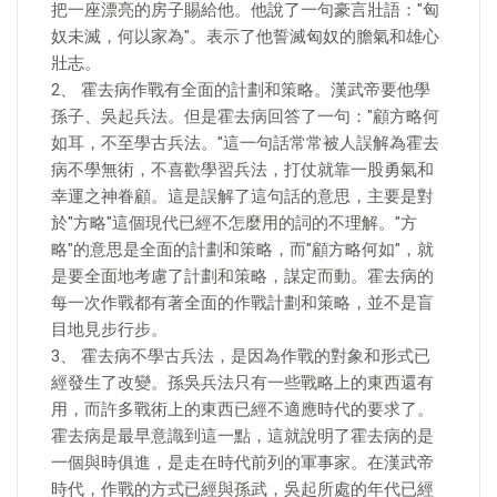
把一座漂亮的房子賜給他。他說了一句豪言壯語："匈
奴未滅，何以家為"。表示了他誓滅匈奴的膽氣和雄心
壯志。
2、 霍去病作戰有全面的計劃和策略。漢武帝要他學
孫子、吳起兵法。但是霍去病回答了一句："顧方略何
如耳，不至學古兵法。"這一句話常常被人誤解為霍去
病不學無術，不喜歡學習兵法，打仗就靠一股勇氣和
幸運之神眷顧。這是誤解了這句話的意思，主要是對
於"方略"這個現代已經不怎麼用的詞的不理解。"方
略"的意思是全面的計劃和策略，而"顧方略何如"，就
是要全面地考慮了計劃和策略，謀定而動。霍去病的
每一次作戰都有著全面的作戰計劃和策略，並不是盲
目地見步行步。
3、 霍去病不學古兵法，是因為作戰的對象和形式已
經發生了改變。孫吳兵法只有一些戰略上的東西還有
用，而許多戰術上的東西已經不適應時代的要求了。
霍去病是最早意識到這一點，這就說明了霍去病的是
一個與時俱進，是走在時代前列的軍事家。在漢武帝
時代，作戰的方式已經與孫武，吳起所處的年代已經