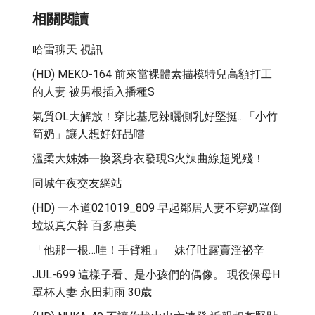
相關閱讀
哈雷聊天 視訊
(HD) MEKO-164 前來當裸體素描模特兒高額打工
的人妻 被男根插入播種S
氣質OL大解放！穿比基尼辣曬側乳好堅挺...「小竹
筍奶」讓人想好好品嚐
溫柔大姊姊一換緊身衣發現S火辣曲線超兇殘！
同城午夜交友網站
(HD) 一本道021019_809 早起鄰居人妻不穿奶罩倒
垃圾真欠幹 百多惠美
「他那一根…哇！手臂粗」 妹仔吐露賣淫祕辛
JUL-699 這樣子看、是小孩們的偶像。 現役保母H
罩杯人妻 永田莉雨 30歳