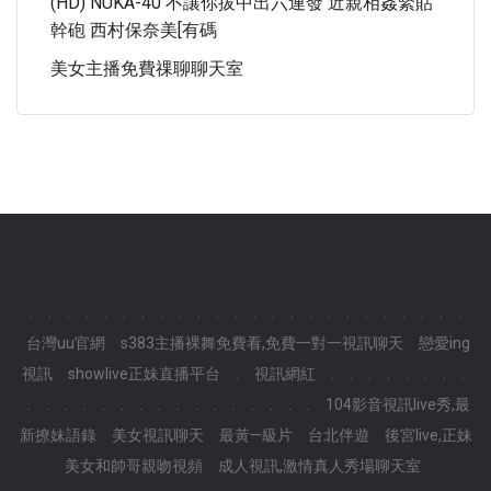
(HD) NUKA-40 不讓你拔中出六連發 近親相姦緊貼
幹砲 西村保奈美[有碼
美女主播免費祼聊聊天室
.
.
.
.
.
.
.
.
.
.
.
.
.
.
.
.
.
.
.
.
.
.
.
.
台灣uu官網
s383主播裸舞免費看,免費一對一視訊聊天
戀愛ing
視訊
showlive正妹直播平台
.
視訊網紅
.
.
.
.
.
.
.
.
.
.
.
.
.
.
.
.
.
.
.
.
.
.
.
.
104影音視訊live秀,最
新撩妹語錄
美女視訊聊天
最黃—級片
台北伴遊
後宮live,正妹
美女和帥哥親吻視頻
成人視訊,激情真人秀場聊天室