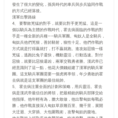
發生了很大的變化，孫吳時代的車兵與步兵協同作戰
的方式已經落後。
漢軍出擊路線
4、 要擊敗兇猛的對手，就要比對手更兇猛。這是一
個以騎兵為主體的作戰時代，霍去病面臨的作戰的對
手是一種全新的兵種——騎兵軍團。匈奴人是全騎兵，
匈奴兵他們兇狠，善於騎射，狼性十足。他們作戰的
方式就是打得贏就打，打不贏就跑。進攻如惡狼一樣
兇猛，逃跑比兔子還快，機動靈活，行動迅速。對付
惡狼，就要比惡狼還凶，兩軍交戰勇者勝。漢武帝已
經意識到了這一點，他花大價錢組建了漢軍的騎兵軍
團。這支騎兵軍團需要一個虎將率領，年少勇敢的霍
去病就是這支軍團的最佳統帥。
5、 霍去病注重全面的計劃和策略，用兵靈活。霍去
病是漢武帝最信任的將領，把最精銳的騎兵部隊交給
他指揮。他年輕有為，膽大敢做，他出擊匈奴每戰必
勝，他作戰直接深入匈奴草原幾百里、幾千里，展開
大迂迴、大穿插、大包圍戰術，攻擊匈奴的腹地。