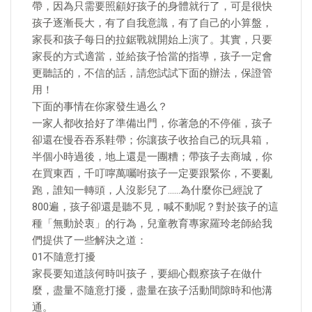
帶，因為只需要照顧好孩子的身體就行了，可是很快
孩子逐漸長大，有了自我意識，有了自己的小算盤，
家長和孩子每日的拉鋸戰就開始上演了。其實，只要
家長的方式適當，並給孩子恰當的指導，孩子一定會
更聽話的，不信的話，請您試試下面的辦法，保證管
用！
下面的事情在你家發生過么？
一家人都收拾好了準備出門，你著急的不停催，孩子
卻還在慢吞吞系鞋帶；你讓孩子收拾自己的玩具箱，
半個小時過後，地上還是一團糟；帶孩子去商城，你
在買東西，千叮嚀萬囑咐孩子一定要跟緊你，不要亂
跑，誰知一轉頭，人沒影兒了……為什麼你已經說了
800遍，孩子卻還是聽不見，喊不動呢？對於孩子的這
種「無動於衷」的行為，兒童教育專家羅玲老師給我
們提供了一些解決之道：
01不隨意打擾
家長要知道該何時叫孩子，要細心觀察孩子在做什
麼，盡量不隨意打擾，盡量在孩子活動間隙時和他溝
通。