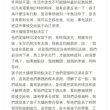
常用就不靈。生活中誰也不可能隨時處於起跑狀態。
但凡有需要倒計時的時候，就有必要反省一下：孩子
為什麼沒有行動，是否事情做到一半無法停下，是否
沒有看到全局，我可以怎樣改進。比如，事先談好，
把這件事情交給孩子自己管理。
08大腦發育特點決定了
他們是隨時沉浸在當下的。有時我說完，稍微等待
後，女兒仍然沒有去做，我會走到她面前，說：「我
知道你喜歡做……但是我們現在沒有時間玩這個，我們
必須停下來，馬上穿衣出門，才能按時趕到，你清楚
了嗎？」如果她點頭，我就離開，做我的準備，同時
等待。
孩子的大腦發育特點決定了他們是隨時沉浸在當下
的，這就是他們磨蹭的根本原因。理解了這一點，我
們就知道，最有效的辦法，是你要把當前的情況和孩
子解釋清楚，幫他們從當下跳出來，看到整個情勢，
然後交給他，讓他學著去抓緊。當我們這樣做時，我
們就促進了孩子大腦的整合發展，幫他們提高了時間
管理和規劃能力。這些能力，在今後孩子的學業、工