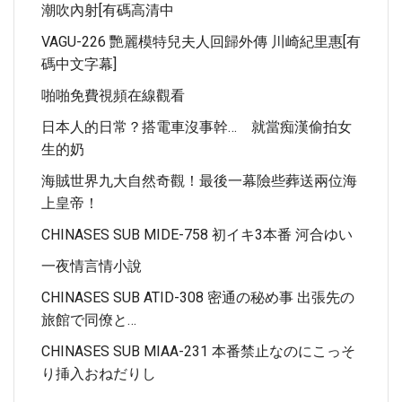
潮吹內射[有碼高清中
VAGU-226 艷麗模特兒夫人回歸外傳 川崎紀里惠[有
碼中文字幕]
啪啪免費視頻在線觀看
日本人的日常？搭電車沒事幹… 就當痴漢偷拍女
生的奶
海賊世界九大自然奇觀！最後一幕險些葬送兩位海
上皇帝！
CHINASES SUB MIDE-758 初イキ3本番 河合ゆい
一夜情言情小說
CHINASES SUB ATID-308 密通の秘め事 出張先の
旅館で同僚と…
CHINASES SUB MIAA-231 本番禁止なのにこっそ
り挿入おねだりし