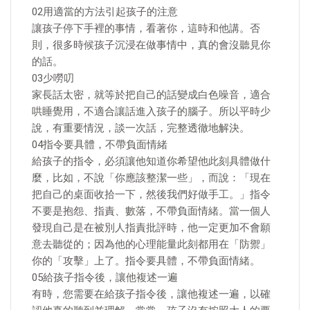
02用適當的方法引起孩子的注意
讓孩子停下手裡的事情，看著你，這時和他講。否
則，很多時候孩子沉浸在做事情中，真的會沒聽見你
的話。
03少嘮叨
家長話太密，就等於把自己的話變成白色噪音，適合
哄睡覺用，不適合讓話進入孩子的腦子。所以平時少
說，有重要情況，談一次話，完整透徹地解決。
04指令要具體，不帶負面情緒
給孩子的指令，必須讓他知道你希望他此刻具體做什
麼，比如，不說「你應該整潔一些」，而說：「現在
把自己的桌面收拾一下，然後我們好做手工。」指令
不要是抱怨、指責、數落，不帶負面情緒。當一個人
發現自己是在被別人指責批評時，他一定更加不會願
意去聽從的；因為他的心理能量此刻都用在「防禦」
你的「攻擊」上了。指令要具體，不帶負面情緒。
05給孩子指令後，讓他複述一遍
有時，您需要在給孩子指令後，讓他複述一遍，以確