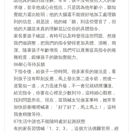
認他真的聽到並理解。常常，孩子沒有按照大人的要
求做，並非他成心在抵抗，只是因為他年齡小，聽知
覺能力還比較弱；他的大腦還不能很好地加工處理聽
到的信息，就是說，他的確「聽」到這些聲音了，但
他的大腦並未真的理解並記住你的具體指令。
家長要孩子確認，有時可以及時發現這些問題。然後
我們做調整，把我們的指令變得更加具體、清晰、簡
潔。隨著孩子年齡增長，我們可以逐漸提高指令的複
雜程度，鍛煉孩子的聽知覺能力。
06耐心等待反饋
下指令後，給孩子一些時間。很多家長的做法是，看
到孩子沒有即刻反應，馬上發出第二道令箭，然後一
道緊似一道，火力迅速升級，不一會兒就硝煙瀰漫。
給完指令，你要在心裡至少數到10，這時細心觀察，
找到問題所在。現在，當我喊女兒做某事時，她常常
加快節奏嘴裡喊著：「好了好了，馬上馬上！」這時
我會稍微等待。
07生活中誰也不能隨時處於起跑狀態
有的家長習慣喊「1、2、3」，這個方法偶爾管用，經