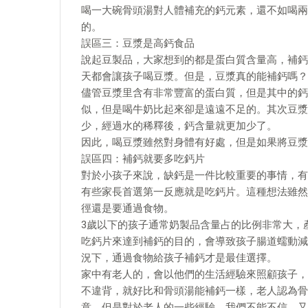
喝一大碗骨頭湯對人體補充的鈣元素，還不如喝兩
的。
誤區三：豆漿是高鈣食品
說起豆製品，大家想到的都是蛋白質含量高，補鈣
天都會讓孩子喝豆漿。但是，豆漿真的能補鈣嗎？
儘管豆漿里含有非常豐富的蛋白質，但是其中的鈣
似，但是喝牛奶比起來卻是遠遠不足的。其次豆漿
少，經過水的稀釋後，鈣含量就更加少了。
因此，喝豆漿雖然對身體有好處，但是如果將豆漿
誤區四：補鈣就要多吃鈣片
對於小孩子來說，缺鈣是一件比較重要的事情，有
有些家長首選第一反應就是吃鈣片。這種想法雖然
徑還是要通過食物。
3歲以下的孩子通常奶製品含量占的比例非常大，
吃鈣片來達到補鈣的目的，會導致孩子腸道蠕動減
況下，通過食物給孩子補鈣才是最佳選擇。
家中有老人的，會以他們的生活經驗來照顧孩子，
不違背，就好比和骨頭湯能補鈣一樣，老人認為骨
意。但是對於老人的一些經驗，我們不能不信，又