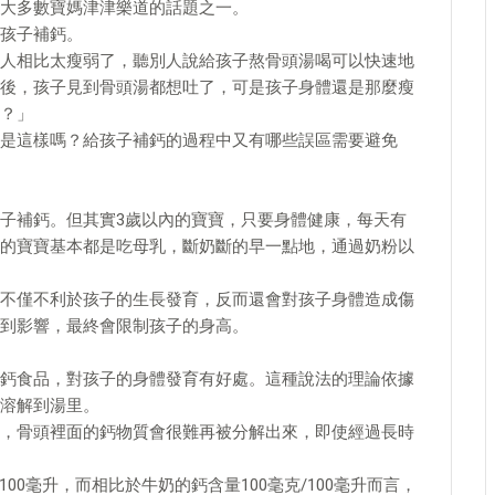
大多數寶媽津津樂道的話題之一。
孩子補鈣。
人相比太瘦弱了，聽別人說給孩子熬骨頭湯喝可以快速地
後，孩子見到骨頭湯都想吐了，可是孩子身體還是那麼瘦
？」
是這樣嗎？給孩子補鈣的過程中又有哪些誤區需要避免
子補鈣。但其實3歲以內的寶寶，只要身體健康，每天有
的寶寶基本都是吃母乳，斷奶斷的早一點地，通過奶粉以
不僅不利於孩子的生長發育，反而還會對孩子身體造成傷
到影響，最終會限制孩子的身高。
鈣食品，對孩子的身體發育有好處。這種說法的理論依據
溶解到湯里。
，骨頭裡面的鈣物質會很難再被分解出來，即使經過長時
00毫升，而相比於牛奶的鈣含量100毫克/100毫升而言，