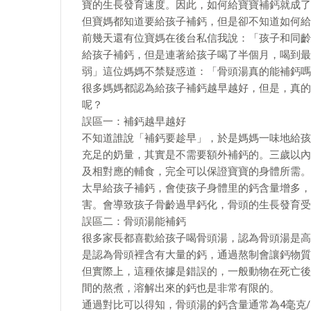
寶的生長發育速度。因此，如何給寶寶補鈣就成了
但寶媽都知道要給孩子補鈣，但是卻不知道如何給
前幾天還有位寶媽在後台私信我說：「孩子和同齡
給孩子補鈣，但是連著給孩子喝了半個月，喝到最
弱」這位媽媽不禁疑惑道：「骨頭湯真的能補鈣嗎
很多媽媽都認為給孩子補鈣越早越好，但是，真的
呢？
誤區一：補鈣越早越好
不知道誰說「補鈣要趁早」，於是媽媽一味地給孩
充足的奶量，其實是不需要額外補鈣的。三歲以內
及相對應的輔食，完全可以保證寶寶的身體所需。
太早給孩子補鈣，會使孩子身體里的鈣含量增多，
害。會導致孩子骨齡過早鈣化，骨頭的生長發育受
誤區二：骨頭湯能補鈣
很多家長都喜歡給孩子喝骨頭湯，認為骨頭湯是高
是認為骨頭裡含有大量的鈣，通過熬制會讓鈣物質
但實際上，這種依據是錯誤的，一般動物在死亡後
間的熬煮，溶解出來的鈣也是非常有限的。
通過對比可以得知，骨頭湯的鈣含量通常為4毫克/1