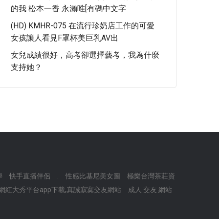
的我 松本一香 永瀨唯[有碼中文字
(HD) KMHR-075 在流行珍奶店工作的可愛
女孩讓人看見F罩杯美巨乳AV出
女兒成績很好，高考卻選擇藝考，我為什麼
支持她？
學
快手直播伴侶
.
性感比基尼美女圖
極樂台灣茶莊資
3台灣網紅大秀平台app下載,真誠寂寞交友網站
成人 交友 網站