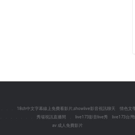
.
.
.
18ch中文字幕線上免費看影片,showlive影音視訊聊天
情色文
.
.
.
.
.
.
.
秀場視訊直播間
.
live173影音live秀
live17
av 成人免費影片