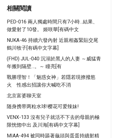
相關閱讀
PED-016 兩人獨處時間只有7小時…結果、
做愛射了10發。 姬咲華[有碼中文
NUKA-46 持續六發內射 近親相姦緊貼交尾
鶴川牧子[有碼中文字幕]
(FHD) JUL-040 沉溺於黑人的人妻 ～威猛青
年搬到隔壁…。～ 瞳亮[有
戰勝理智！「魅惑女神」若隱若現撩撥慾
火 性感出招讓你大喊吃不消
北京富婆聊天室
随身携带两粒水球!樱花可爱辣妹!
VENX-133 沒有兒子就活不下去的母親的極
限恍惚中出 及川海[有碼中文字幕]
MIAA-494 被同時舔著龜頭與蛋蛋持續射精