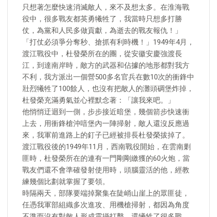
只想著怎麼快速消滅敵人，來不及想太多。在淮海戰
役中，很多戰友都英勇犧牲了，我當時只想多打勝
仗，為黨和人民多做貢獻，為逝去的戰友報仇！」
「打仗必須爭分奪秒、搶抓有利時機！」1949年4月，
渡江戰役中，杜發榮所在的團，從安徽安慶強渡長
江，到達南岸時，敵方的武器和佔據的地形都對我方
不利，我方派出一個營500多名官兵在數10次的衝鋒中
壯烈犧牲了100餘人，也沒有把敵人的灘頭碉堡炸掉，
杜發榮充滿勇氣並心裡默念著：「讓我來吧。」
他悄悄迂迴到一側，步步接近暗堡，幾個箭步快速衝
上去，用衝鋒槍沖喑堡內一陣掃射，敵人還沒反應過
來，我軍前進路上的釘子已經被排長杜發榮拔掉了。
渡江戰役後的1949年11月，西南戰役開始，在雲南剿
匪時，杜發榮所在的連有一門剛剛繳獲的60火炮，當
戰友們還不會準確發射使用時，頭腦靈活的他，經教
練幾個比劃就掌握了要領。
時隔兩天，部隊要端掉聚集在陡峭山崖上的眾匪徒，
任憑我軍部組織多次進攻、用機槍掃射，都因為角度
不準而沒有對敵人形成震攝打擊，還犧牲了很多戰