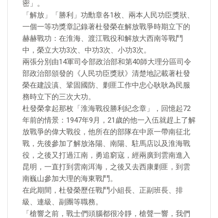
密」。
「解放」「勝利」功勳章各1枚、兩本人民功臣獎狀、
一個一等功獎章記錄著杜發榮在解放戰爭時期立下的
赫赫戰功：在淮海、渡江戰役和解放大西南等戰鬥
中，榮立大功3次、中功3次、小功3次。
兩張分別由14軍司令部政治部和第40師大理分區司令
部政治部頒發的《人民功臣獎狀》清楚地記載著杜發
榮在建設滇、鞏固國防、剿匪工作中忠心耿耿為民服
務時立下的三次大功。
杜發榮拿起那枚「淮海戰役勝利紀念章」，回憶起72
年前的情景：1947年9月，21歲的他一入伍就趕上了解
放戰爭的偉大戰役，他所在的部隊在中原一帶南征北
戰，先後參加了解放洛陽、南陽、駐馬店以及淮海戰
役，之後又打過江南，勇追窮寇，經兩廣到雲南進入
昆明，一直打到雲南洱海，之後又去西康剿匪，到雲
南巍山參加大理的海東戰鬥。
在此期間，杜發榮歷任戰鬥小組長、正副班長、排
級、連級、副團等職務。
「槍響之前，戰士們頭腦都很冷靜，槍聲一響，我們