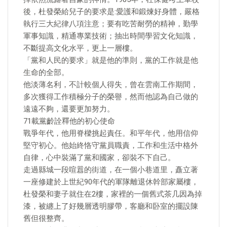
後，杜發榮給兒子的要求是:愛護和鍛煉好身體，嚴格
執行三大紀律八項注意；要有吃苦耐勞的精神，勤學
軍事知識，精通專業技術；抽出時間學習文化知識，
不斷提高文化水平，更上一層樓。
「黨和人民的要求」就是他的準則，黨的工作就是他
生命的全部。
他淡薄名利，不計較個人得失，曾在雲南工作期間，
多次獲得工作積極分子的榮譽，然而他認為自己做的
遠遠不夠，還要更加努力。
71載黨齡詮釋他的初心使命
戰爭年代，他用脊樑挑起責任。和平年代，他用信仰
堅守初心。他始終恪守黨員職責，工作和生活中格外
自律，心中裝滿了黨和國家，卻裝不下自己。
走過縣城一段喧囂的街道，在一個小巷道里，矗立著
一座修建於上世紀90年代的軍隊離退休幹部家屬樓，
杜發榮和妻子就住在2樓，家裡的一個舊式茶几因為掉
漆，被纏上了好幾層透明膠帶，客廳和卧室的擺設陳
舊但很整齊。