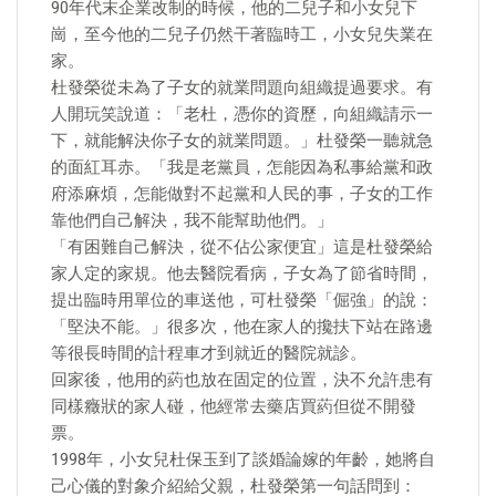
90年代末企業改制的時候，他的二兒子和小女兒下
崗，至今他的二兒子仍然干著臨時工，小女兒失業在
家。
杜發榮從未為了子女的就業問題向組織提過要求。有
人開玩笑說道：「老杜，憑你的資歷，向組織請示一
下，就能解決你子女的就業問題。」杜發榮一聽就急
的面紅耳赤。「我是老黨員，怎能因為私事給黨和政
府添麻煩，怎能做對不起黨和人民的事，子女的工作
靠他們自己解決，我不能幫助他們。」
「有困難自己解決，從不佔公家便宜」這是杜發榮給
家人定的家規。他去醫院看病，子女為了節省時間，
提出臨時用單位的車送他，可杜發榮「倔強」的說：
「堅決不能。」很多次，他在家人的攙扶下站在路邊
等很長時間的計程車才到就近的醫院就診。
回家後，他用的葯也放在固定的位置，決不允許患有
同樣癥狀的家人碰，他經常去藥店買葯但從不開發
票。
1998年，小女兒杜保玉到了談婚論嫁的年齡，她將自
己心儀的對象介紹給父親，杜發榮第一句話問到：