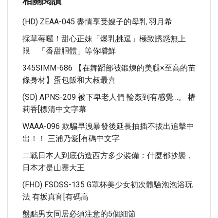
相關閱讀
(HD) ZEAA-045 盡情享受嫂子的母乳 羽月希
採草莓囉！甜心正妹「爆乳挑逗」極致誘惑無上
限 「香甜胴體」等你嚐鮮
345SIMM-686 【在舞蹈部被鍛煉的美腿×至高的苗
條身材】蛋包飯和大叔最喜
(SD) APNS-209 被下卑老人們 輪姦到有感覺…。 椿
莉香[標清中文字幕
WAAA-096 欺騙早洩暴發後延長抽插不拔出追擊中
出！！ 三浦乃愛[有碼中文字
二戰日本人到底仿造西方多少裝備：什麼都抄襲，
日本才是山寨大王
(FHD) FSDSS-135 G罩杯美少女初次體驗泡泡浴玩
法 有坂真宵[有碼高
盤點男女同居必須注意的5個細節