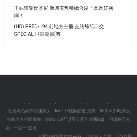
正妹辣穿比基尼 渾圓美乳穠纖合度「真是好胸」
啊！
(HD) PRED-194 前地方主播 交絡舔舐口交
SPECIAL 世良朝霞[有
.
.
.
.
.
.
.
.
.
.
.
.
.
.
.
.
.
.
.
.
.
.
.
.
性感黑色內衣長腿美女
live173破解點數 免費
85街st影城,美女
在家內衣視頻跳舞
show live可以看黃秀的直播app
視訊聊天交
友
一對一 直播
.
.
.
.
.
.
.
.
.
.
.
.
.
.
.
.
.
.
.
.
.
.
.
.
真愛旅舍無限點數 破解
正妹成人直播
173直播