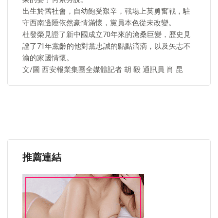
出生於舊社會，自幼飽受艱辛，戰場上英勇奮戰，駐
守西南邊陲依然豪情滿懷，黨員本色從未改變。
杜發榮見證了新中國成立70年來的滄桑巨變，歷史見
證了71年黨齡的他對黨忠誠的點點滴滴，以及矢志不
渝的家國情懷。
文/圖 西安報業集團全媒體記者 胡 毅 通訊員 肖 昆
推薦連結