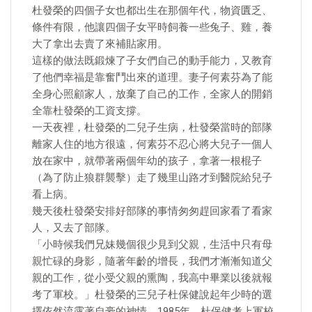
杜發榮的四個子女也都出生在那個年代，物資匱乏、
條件有限，他讓四個子女平時飼養一些兔子、雞，養
大了拿出去賣了來補貼家用。
這樣的做法既鍛煉了子女們自己的動手能力，又教育
了他們幸福是靠奮鬥出來的道理。妻子何素芬為了能
全身心照顧家人，放棄了自己的工作，全家人的開銷
全靠杜發榮的工資支撐。
一天夜裡，杜發榮的二兒子生病，杜發榮當時的部隊
離家人住的地方很遠，何素芬不忍心將大兒子一個人
放在家中，就帶著兩個年幼的孩子，拿著一根棍子
（為了防止狼群襲擊）走了幾里山路才到醫院給兒子
看上病。
幾天後杜發榮安排好部隊的事情匆匆趕回家看了看家
人，又去了部隊。
「小時候我們兄妹幾個很少見到父親，生活中只有母
親忙碌的身影，隨著年齡的增長，我們才漸漸知道父
親的工作，從小受父親的熏陶，我高中畢業以後就報
考了軍校。」杜發榮的三兒子杜保健說起年少時的選
擇依然流露著自豪的神情。1985年，杜保健考上軍校