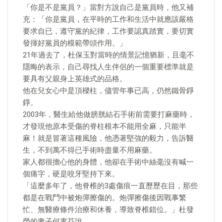
「你是不是黨員？」當對方說自己是黨員時，他又補
充：「你是黨員，在平時的工作和生活中就應該嚴格
要求自已，遵守黨的紀律，工作要認真踏實，要切實
發揮好黨員的模範帶頭作用。」
21年過去了，杜保玉對當時的情景記憶猶新，且毫不
隱晦的表示，自己尋找人生伴侶的一個重要標準就是
要具有父親身上英雄式的品格。
他在兒女心中是頂樑柱，儘管年事已高，仍然鐵骨錚
錚。
2003年，醫生給他做膀胱結石手術前需要打麻藥時，
才發現他原本受傷的脊柱根本不能用全麻，只能半
麻！就是冒著這種風險，他憑著堅強的毅力，告訴醫
生，不到萬不得已手術時盡量不用麻藥。
家人都很擔心他的身體，他卻在手術中絲毫沒有喊一
個痛字，硬是咬牙堅持下來。
「這麼多年了，他脊椎的3處傷痕一直歷歷在目，那些
都是在戰鬥中被炮彈擦傷的。炮彈擦傷後因戰事繁
忙、無醫療條件治療和休養，導致脊椎錯位。」杜發
榮的妻子何素芬說。