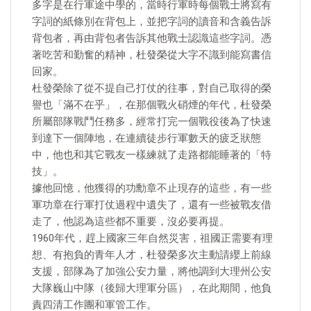
多字是在行軍途中學的，當時行軍時每個戰士將寫有
字詞的紙條別在背包上，並把字詞的讀音和含義告訴
背包者，再由背包者告訴其他戰士認識這些字詞。憑
著吃苦和勤奮的精神，杜發榮從大字不識到能寫書信
回家。
杜發榮除了從不提自己打仗的往事，對自己取得的榮
譽也「滿不在乎」，在那個戰火硝煙的年代，杜發榮
所屬部隊戰鬥任務多，經常打完一個戰役後為了快速
到達下一個陣地，在連續徒步行軍數天的疲乏狀態
中，他也和其它戰友一樣練就了走路都能睡著的「特
技」。
據他回憶，他獲得的功勳章不止現存的這些，有一些
軍功章在行軍打仗過程中遺失了，還有一些被戰友借
走了，他認為這些都不重要，沒必要再提。
1960年代，趕上國家三年自然災害，祖國正需要有理
想、有抱負的青年人才，杜發榮多次主動請纓上前線
支援，部隊為了加強公安力量，將他調到大理州公安
大隊巍山中隊（後歸大理軍分區），在此期間，他負
責四清工作團和軍管工作。