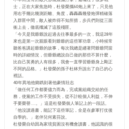
士，正在大家焦急時，杜發榮攜60炮上來了，只見他
用右手幾比幾測距離、角度，轟轟轟幾發炮彈精確落
入群匪中間，敵人被炸得不知所措，步兵們則從三面
衝上去，徹底殲滅了這股殘匪。
「今天是我爺爺說起過去往事最多的一次，我這28年
來也是第一次親眼看到爺爺的這些軍功章，小時候常
聽爸爸講起爺爺的故事，每次我總是纏著問爺爺問當
時的詳細情況，但爺爺總說自己做的那些不算什麼，
比自己英勇的人有很多，我會一直學習爺爺身上剛正
不阿的品格。」杜發榮的孫子杜林升說出了自己的心
裡話。
40年異地他鄉鐫刻著他豪情壯志
「做任何工作都要儘力而為，完成黨組織交給的任
務，使黨的工作不受損失，從不計較個人利益，不伸
手要榮譽……。」這是杜發榮個人筆記上的一段話。
「他沒讀過書，能記下這些筆記，全是在參軍打仗後
自學的。」老伴兒何素芬說。
杜發榮自幼因為家境貧困沒有機會讀書，他認識的很