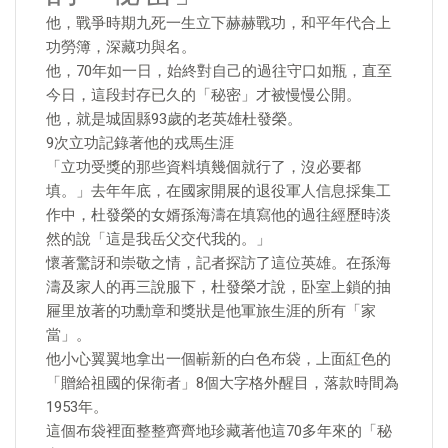
他，戰爭時期九死一生立下赫赫戰功，和平年代合上
功勞簿，深藏功與名。
他，70年如一日，始終對自己的過往守口如瓶，直至
今日，這段封存已久的「秘密」才被慢慢公開。
他，就是城固縣93歲的老英雄杜發榮。
9次立功記錄著他的戎馬生涯
「立功受獎的那些資料填幾個就行了，沒必要都
填。」去年年底，在國家開展的退役軍人信息採集工
作中，杜發榮的女婿孫海濤在填寫他的過往經歷時淡
然的說「這是我岳父交代我的。」
懷著驚訝和崇敬之情，記者探訪了這位英雄。在孫海
濤及家人的再三說服下，杜發榮才說，卧室上鎖的抽
屜里放著的功勳章和獎狀是他軍旅生涯的所有「家
當」。
他小心翼翼地拿出一個嶄新的白色布袋，上面紅色的
「贈給祖國的保衛者」8個大字格外醒目，落款時間為
1953年。
這個布袋裡面整整齊齊地珍藏著他這70多年來的「秘